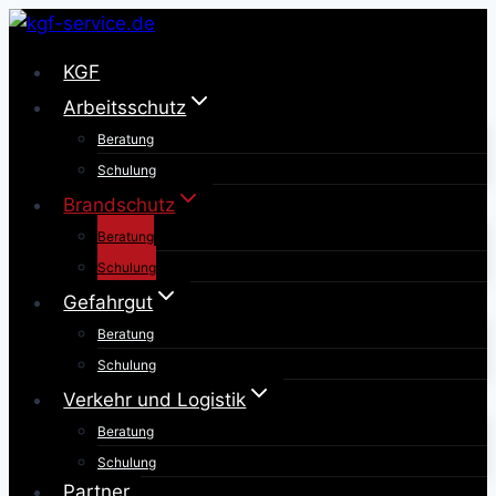
Zum
Inhalt
KGF
springen
Arbeitsschutz
Beratung
Schulung
Brandschutz
Beratung
Schulung
Gefahrgut
Beratung
Schulung
Verkehr und Logistik
Beratung
Schulung
Partner